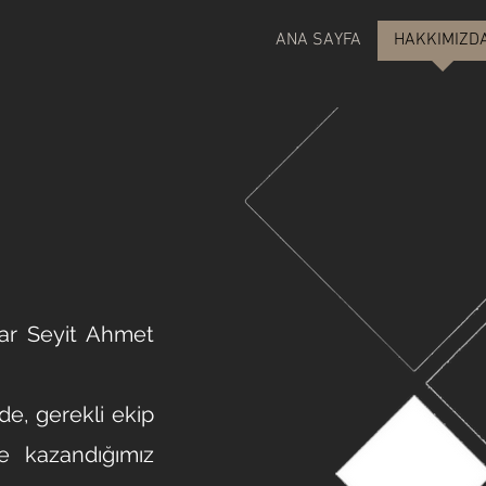
ANA SAYFA
HAKKIMIZD
ar Seyit Ahmet
ur.
de, gerekli ekip
e kazandığımız