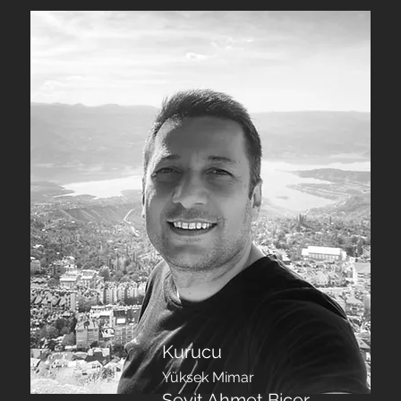
Kurucu
Yüksek Mimar
Seyit Ahmet Biçer