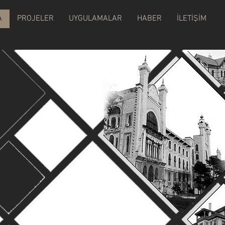
A
PROJELER
UYGULAMALAR
HABER
İLETİŞİM