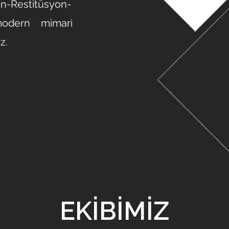
on-Restitüsyon-
modern mimari
z.
EKİBİMİZ