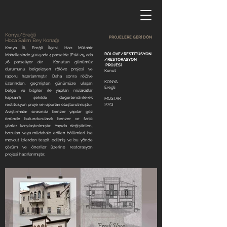
Konya/Ereğli
PROJELERE GERİ DÖN
Hoca Salim Bey Konağı
Konya İli, Ereğli İlçesi, Hacı Mütahir
RÖLÖVE/RESTİTÜSYON
Mahallesinde 3004 ada 4 parselde (Eski 215 ada
/RESTORASYON
76 parsel)yer alır. Konutun günümüz
PROJESİ
durumunu belgeleyen rölöve projesi ve
Konut
raporu hazırlanmıştır. Daha sonra rölöve
KONYA
üzerinden, geçmişten günümüze ulaşan
Ereğli
belge ve bilgiler ile yapılan mülakatlar
kapsamlı şekilde değerlendirilerek
MOSTAR
2023
restitüsyon proje ve raporları oluşturulmuştur.
Araştırmalar sırasında benzer yapılar göz
önünde bulundurularak benzer ve farklı
yönler karşılaştırılmıştır. Yapıda değiştirilen,
bozulan veya müdahale edilen bölümleri ise
mevcut izlerden tespit edilmiş ve bu yönde
çözüm ve öneriler üzerine restorasyon
projesi hazırlanmıştır.