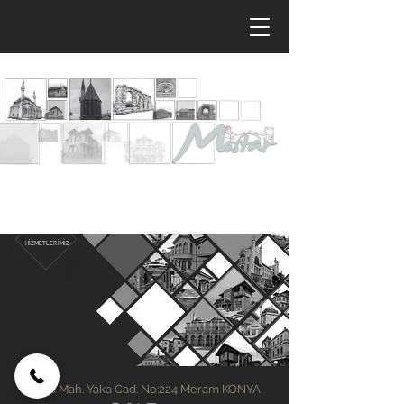
HİZMETLERİMİZ
mostar mimarlık ve
restorasyon
mimarlık
rölöve
restorasyon
tasarım
uygulama
Yaka Mah. Yaka Cad. No:224 Meram KONYA